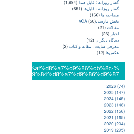
گفتار روزانه : فایل‌ صدا
(1,994)
گفتار روزانه : فایل‌ها
(651)
مصاحبه ها
(166)
بخش فارسیVOA
(50)
مقالات
(21)
اخبار
(26)
دیدگاه دیگران
(12)
معرفی سایت ، مقاله و کتاب
(2)
عکس‌ها
(12)
%db%8c%da%af%d8%a7%d9%86%db%8c-
%d8%a7%d9%84%d8%a7%d9%86%d9%87
2026
(74)
2025
(147)
2024
(145)
2023
(148)
2022
(156)
2021
(165)
2020
(204)
2019
(295)