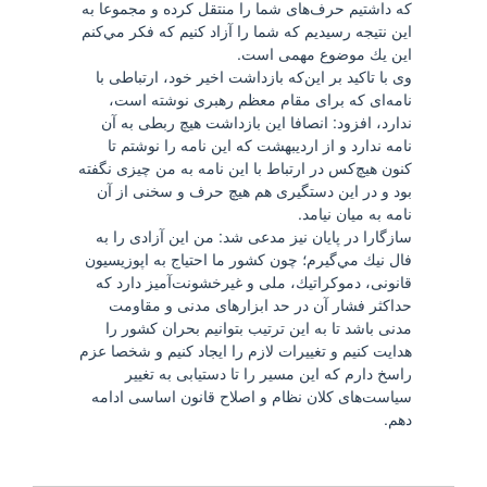
كه داشتيم حرف‌های شما را منتقل كرده و مجموعا به
اين نتيجه رسيديم كه شما را آزاد كنيم كه فكر مي‌كنم
اين يك موضوع مهمی است.
وی با تاكيد بر اين‌كه بازداشت اخير خود، ارتباطی با
نامه‌ای كه برای مقام معظم رهبری نوشته است،
ندارد، افزود: انصافا اين بازداشت هيچ ربطی به آن
نامه ندارد و از ارديبهشت كه اين نامه را نوشتم تا
كنون هيچ‌كس در ارتباط با اين نامه به من چيزی نگفته
بود و در اين دستگيری هم هيچ حرف و سخنی از آن
نامه به ميان نيامد.
سازگارا در پايان نيز مدعی شد: من اين آزادی را به
فال نيك مي‌گيرم؛ چون كشور ما احتياج به اپوزيسيون
قانونی، دموكراتيك، ملی و غيرخشونت‌آميز دارد كه
حداكثر فشار آن در حد ابزارهای مدنی و مقاومت
مدنی باشد تا به اين ترتيب بتوانيم بحران كشور را
هدايت كنيم و تغييرات لازم را ايجاد كنيم و شخصا عزم
راسخ دارم كه اين مسير را تا دستيابی به تغيير
سياست‌های كلان نظام و اصلاح قانون اساسی ادامه
دهم.