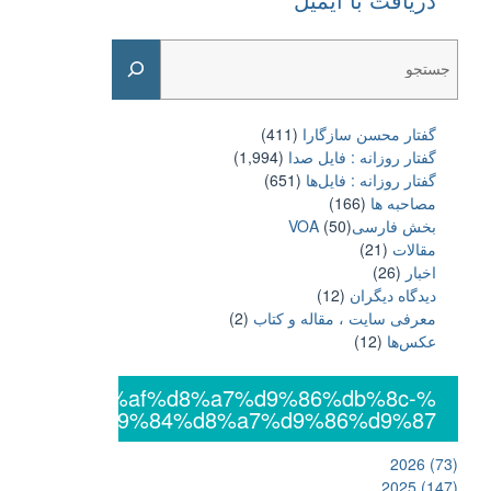
Search
گفتار محسن سازگارا
(411)
گفتار روزانه : فایل‌ صدا
(1,994)
گفتار روزانه : فایل‌ها
(651)
مصاحبه ها
(166)
بخش فارسیVOA
(50)
مقالات
(21)
اخبار
(26)
دیدگاه دیگران
(12)
معرفی سایت ، مقاله و کتاب
(2)
عکس‌ها
(12)
%db%8c%da%af%d8%a7%d9%86%db%8c-
%d8%a7%d9%84%d8%a7%d9%86%d9%87
2026
(73)
2025
(147)