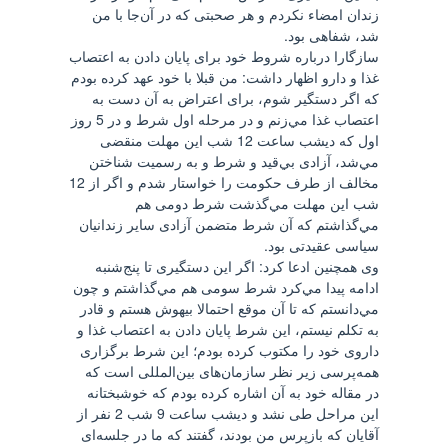
زندان امضاء نكردم و هر صحبتی كه در آن‌جا با من
شد، شفاهی بود.
سازگارا درباره‌ شروط خود برای پايان دادن به اعتصاب
غذا و دارو اظهار داشت: من قبلا با خود عهد كرده بودم
كه اگر دستگير شوم، برای اعتراض به آن دست به
اعتصاب غذا مي‌زنم و در مرحله‌ اول شرط و در 5 روز
اول كه ديشب ساعت 12 شب اين مهلت منقضی
مي‌شد، آزادی بي‌قيد و شرط و به رسميت شناختن
مخالف از طرف حكومت را خواستار شدم و اگر از 12
شب اين مهلت مي‌گذشت شرط دومی هم
مي‌گذاشتم كه آن شرط متضمن آزادی ساير زندانيان
سياسی عقيدتی بود.
وی همچنين ادعا كرد: اگر اين دستگيری تا پنج‌شنبه
ادامه پيدا مي‌كرد شرط سومی هم مي‌گذاشتم و چون
مي‌دانستم كه تا آن موقع احتمالا بيهوش هستم و قادر
به تكلم نيستم، اين شرط پايان دادن به اعتصاب غذا و
داروی خود را مكتوب كرده بودم؛ اين شرط برگزاری
همه‌پرسی زير نظر سازمان‌های بين‌المللی است كه
در مقاله‌ خود به آن اشاره كرده بودم كه خوشبختانه
اين مراحل طی نشد و ديشب ساعت 9 شب 2 نفر از
آقايان كه بازپرس من بودند، گفتند كه ما در جلسه‌ای