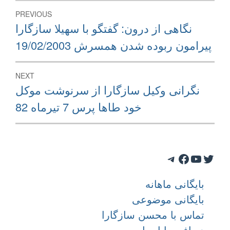
Post
PREVIOUS
navigation
Previous
نگاهی از درون: گفتگو با سهيلا سازگارا
post:
پيرامون ربوده شدن همسرش 19/02/2003
NEXT
Next
نگرانی وکیل سازگارا از سرنوشت موکل
post:
خود طاها پرس 7 تیرماه 82
Telegram
Facebook
YouTube
Twitter
بایگانی ماهانه
بایگانی موضوعی
تماس با محسن سازگارا
دریافت با ایمیل