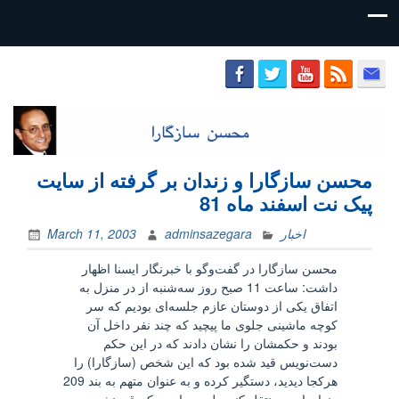
محسن
سازگارا
محسن سازگارا و زندان بر گرفته از سایت
پیک نت اسفند ماه 81
اخبار
adminsazegara
March 11, 2003
محسن سازگارا در گفت‌وگو با خبرنگار ايسنا اظهار
داشت: ساعت 11 صبح روز سه‌شنبه از در منزل به
اتفاق يكی از دوستان عازم جلسه‌ای بوديم كه سر
كوچه ماشينی جلوی ما پيچيد كه چند نفر داخل آن
بودند و حكمشان را نشان دادند كه در اين حكم
دست‌نويس قيد شده بود كه اين شخص (سازگارا) را
هركجا ديديد، دستگير كرده و به عنوان متهم به بند 209