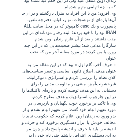
زندان اوين منتقل كنيد ولی در اين حكم قيد نشده بود
كه به چه اتهامی متهم شده‌ام.
وی افزود: من با اين افراد به منزل بازگشتم و در آن‌جا
آن‌ها پاره‌ای از نوشتجات، نوار، فيلم، دفترچه تلفن،
پاسپورت و يك case كامپيوتر كه در محل سايت ALL
IRAN‌ بود را با خود بردند؛ البته رفتار مودبانه‌ای در اين
مدت داشتند و بعد از آن عازم زندان اوين شدم.
سازگارا مدعی شد: بيشتر صحبت‌هايی كه در اين چند
روزه با من كردند در مورد مقاله‌ آخر من كه تحت
عنوان
« حرف آخر، گام اول » بود كه در اين مقاله من به
عنوان هدف، اصلاح قانون اساسی و تغيير سياست‌های
كلان نظام را بررسی كردم و استراتژی دموكراتيك،
غيرخشونت‌آميز، مبتنی بر مقاومت مدنی را برای
دستيابی به اين هدف توصيه كردم و پاره‌ای تاكتيك‌ها را
در اين چارچوب استراتژيك و هدف مطرح كردم.
وی با تاكيد بر برخورد خوب نگهبانان و بازپرسان در
مورد تفهيم اتهام خود گفت: من تفهيم اتهام نشدم و از
بدو ورود به زندان اوين اعلام كردم كه حكومت نبايد با
مخالف خودش با ابزار دستگيری برخورد كند و حرف و
انديشه را بايد با حرف و انديشه پاسخ داد و چون من
به اين دستگيری اعتراض داشتم حتی نام خود را در