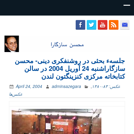
محسن
سازگارا
جلسهء بحثی در روشنفکری دینی- محسن
سازگاراشنبه 24 آوریل 2004 در سالن
کتابخاته مرکزی کنزینگتون لندن
عکس: ۸۳-۱۳۸۰
,
adminsazegara
April 24, 2004
عکس‌ها