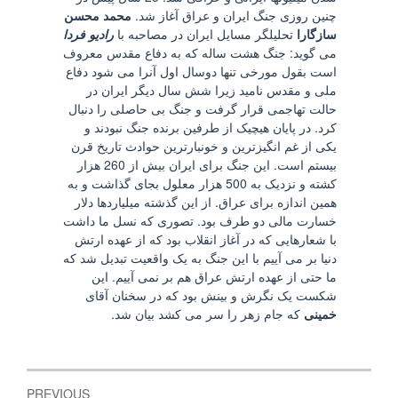
چنین روزی جنگ ایران و عراق آغاز شد.
محمد محسن
سازگارا
تحلیلگر مسایل ایران در مصاحبه با
رادیو فردا
می گوید: جنگ هشت ساله که به دفاع مقدس معروف
است بقول مورخی تنها دوسال اول آنرا می شود دفاع
ملی و مقدس نامید زیرا شش سال دیگر ایران در
حالت تهاجمی قرار گرفت و جنگ بی حاصلی را دنبال
کرد. در پایان هیچیک از طرفین برنده جنگ نبودند و
یکی از غم انگیزترین و خونبارترین حوادث تاریخ قرن
بیستم است. این جنگ برای ایران بیش از 260 هزار
کشته و نزدیک به 500 هزار معلول بجای گذاشت و به
همین اندازه برای عراق. از این گذشته میلیاردها دلار
خسارت مالی دو طرف بود. تصوری که نسل ما داشت
با شعارهایی که در آغاز انقلاب بود که از عهده ارتش
دنیا بر می آییم با این جنگ به یک واقعیت تبدیل شد که
ما حتی از عهده ارتش عراق هم بر نمی آییم. این
شکست یک نگرش و بینش بود که در سخنان آقای
خمینی
که جام زهر را سر می کشد بیان شد.
Post
PREVIOUS