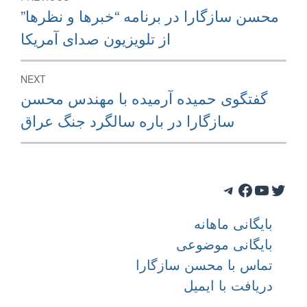
navigation
Previous
محسن سازگارا در برنامه “خبرها و نظرها”
post:
از تلويزيون صدای آمريکا
NEXT
Next
گفتگوی حميده آرميده با مهندس محسن
post:
سازگارا در باره سالگرد جنگ عراق
Telegram
Facebook
YouTube
Twitter
بایگانی ماهانه
بایگانی موضوعی
تماس با محسن سازگارا
دریافت با ایمیل