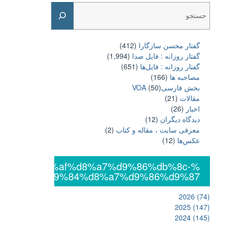
Search
گفتار محسن سازگارا
(412)
گفتار روزانه : فایل‌ صدا
(1,994)
گفتار روزانه : فایل‌ها
(651)
مصاحبه ها
(166)
بخش فارسیVOA
(50)
مقالات
(21)
اخبار
(26)
دیدگاه دیگران
(12)
معرفی سایت ، مقاله و کتاب
(2)
عکس‌ها
(12)
%db%8c%da%af%d8%a7%d9%86%db%8c-
%d8%a7%d9%84%d8%a7%d9%86%d9%87
2026
(74)
2025
(147)
2024
(145)