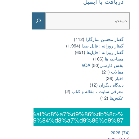
دریافت با ایمیل
Search
گفتار محسن سازگارا
(412)
گفتار روزانه : فایل‌ صدا
(1,994)
گفتار روزانه : فایل‌ها
(651)
مصاحبه ها
(166)
بخش فارسیVOA
(50)
مقالات
(21)
اخبار
(26)
دیدگاه دیگران
(12)
معرفی سایت ، مقاله و کتاب
(2)
عکس‌ها
(12)
%db%8c%da%af%d8%a7%d9%86%db%8c-
%d8%a7%d9%84%d8%a7%d9%86%d9%87
2026
(74)
2025
(147)