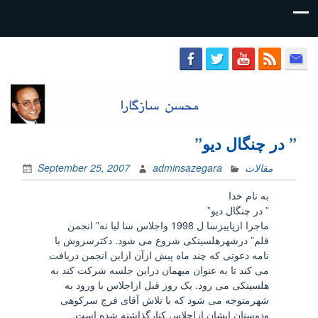
محسن
سازگارا
” در چنگال دیو”
مقالات
adminsazegara
September 25, 2007
به نام خدا
” در چنگال دیو”
ماجرا ازپاییزسا ل 1998 واجلاس سا لیا نه” انجمن
قلم” درشهرهلسینکی شروع می شود. دکترسروش با
نامه دعوتی که چند ماه پیش ازآن ازاین انجمن دریافت
می کند تا به عنوان میهمان دراین جلسه شرکت کند به
هلسینکی می رود. یک روز قبل ازاجلاس با ورود به
شهرمتوجه می شود که با تلاش آقای فرج سرکوهی
ودوستان ایشان ازاجلاس کنارگذاشته شده است.