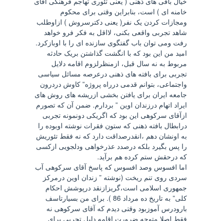
خیال بافی های ذهنی ( یعنی تئوری تهاجم فرهنگی آقای
خامنه ای ) است، بنابراین وقتی برای محکوم
ومجازات کردن یک نفر( یعنی دکترسروش ) ازاوطلب
شاهد تجربی واقعی بکنی، لااقل به فکر فرو خواهد
رفت ومی توان باب گفتگوی سازنده ای را با اوبازکرد.
امید من این بود که با انگشت گذاشتن بریک حادثه
مربوط به نه سال قبل، ازمنظرلزوم اقامه دلایل
تجربی برای بافته های ذهنی درعرصه مسائل سیاسی
واجتماعی، بتوانم قدمی درراه پروژه” کاوش دردرون
جامعه ایران برای یافتن بخشی ازریشه های روش های
ایراد اتهام درزندان اوین ” بردارم. ضمن آن که تصورم
ازآقای سرکوهی این بود که اگریکی دونمونه تجربی
درابطال بافته ذهنی که ستون فقرات نوشته اوبوده را
به اونشان دهم ،انقدرصداقت دارد که نه فقط تئوریش
را پس بگیرد بلکه درصدد عذرخواهی ودلجویی ازکسی
که درحقش ستم کرده هم برآید.
اما افسوس وصد افسوس که پاسخ آقای سرکوهی آب
سردی روی تنم ریخت (نوشته ” زندان اوین درمرکز
جمهوری اسلامی است،گریزازنقد درپوشش احکام
کلی” به تاریخ ده مرداد 86 ). برای من بسیارتاسف
بارودرس آموزبود وقتی دیدم که آقای سرکوهی نه
فقط اصلا متوجه ضرورت اقامه دلیل تجربی برای