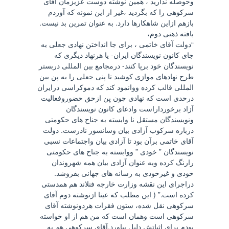
وحوصله ندارید ، همین نوشته دوست عزیزمان آقای
سرکوهی را که بگردید ،غیر از این نمونه که آوردم
بازهم ازاین شاهکارها دارد. به عنوان تمرین بد نیست.
بافته ذهنی دوم،
“دولت آقای خاتمی ، برای جا انداختن نهادی جعلی به
جای کانون نویسندگان ایران- یا هرنهاد دیگری که
نویسندگان خود برپا کنند- درمجامع بین المللی دربستر
طرح نهادهای موازی کوشید تا پنی جعلی را به پن بین
المللی قالب کرده ووانمود کند که دموکراسی درایران
درحدی است که نهادی چون پن ازحق حضوروفعالیت
آزاد برخورداراست وادعای کانون نویسندگان
ونویسندگان مستقل نا وابسته به جناح های حکومتی
درباره سرکوب آزادی بیان وسانسور نادرست. دولت
آقای خاتمی برآن بود تا آزادی بیان واجتماعات نسبی
نویسندگان ” خودی ” ووابسته به جناح های حکومتی
رارنگ کرده وبه عنوان آزادی بیان همه شهروندان
خودی و غیرخودی به رسانه های جهانی بفروشد.
دراجرای این نقشه وزارت خارجه فنلاند هم همدستی
کرده است.” ( این مطلب که عینا ازنوشته دوم آقای
سرکوهی نقل شده، ستون فقرات هردونوشته آقای
سرکوهی است وهمان است که من هم از او خواسته
بودم برای اثباتش دلیل بیاورد.آقای سرکوهی هم به