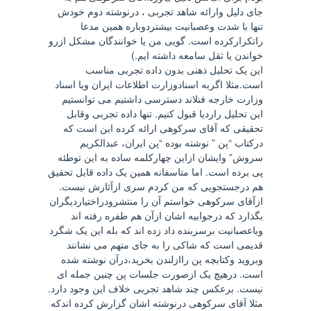
جای دلیل وارائه شاهد تجربی ، درنوشته دوم خودش
تنها با شدت وعصبانیت بیشتردوباره همین مدعا
راتکرارکرده است. گویی من یا خوانندگان مشکل ازرو
خواندن یا ثقل سامعه داشته ایم.)
این یک تحلیل ذهنی بدون داده تجربی مناسب
است.مثلا اگربه اسنادوزارت اطلاعات ایران ویا اسناد
وزارت خارجه فنلاند دسترسی داشتیم می توانستیم
این تحلیل راردیا قبول کنیم. تنها داده تجربی وقابل
تحقیقی که آقای سرکوهی ارائه کرده این است که
درکتاب “پن ” نوشته بوده “پن ایران، عبدالکریم
سروش” وایشان ازاین چهارکلمه ساده به این توطئه
پی برده است. اما متاسفانه همین یک داده قابل تحقیق
هم درجستجویی که من کردم سری ازآثارش نیست.
ازآقای سرکوهی خواستم آن را منتشرودراختیاردیگران
بگذارد که درجوابیه اشان ازآن هم طفره رفته اند
وباعصبانیت برسربنده داد زده اند که بله این یک شگرد
قدیمی است که شاکی را به جای متهم می نشانند
وبروید وکتابچه پن راازلندن بخرید،درآن نوشته شده
است. درهیچ یک ازصورت جلسات پن چنین جمله ای
نیست. برعکس چند شاهد تجربی خلاف این وجود دارد.
مثلا آقای سرکوهی درنوشته اشان گزارش کرده اندکه