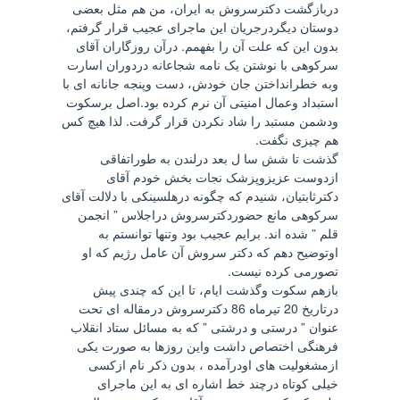
دربازگشت دکترسروش به ایران، من هم مثل بعضی
دوستان دیگردرجریان این ماجرای عجیب قرار گرفتم،
بدون این که علت آن را بفهمم. درآن روزگاران آقای
سرکوهی با نوشتن یک نامه شجاعانه دردوران اسارت
وبه خطرانداختن جان خودش، دست وپنجه جانانه ای با
استبداد وعمال امنیتی آن نرم کرده بود.اصل برسکوت
ودشمن مستبد را شاد نکردن قرار گرفت. لذا هیچ کس
هم چیزی نگفت.
گذشت تا شش سا ل بعد درلندن به طوراتفاقی
ازدوست عزیزوپزشک نجات بخش خودم آقای
دکترثابتیان، شنیدم که چگونه درهلسینکی با دلالت آقای
سرکوهی مانع حضوردکترسروش دراجلاس ” انجمن
قلم ” شده اند. برایم عجیب بود وتنها توانستم به
اوتوضیح دهم که دکتر سروش آن عامل رژیم که او
تصورمی کرده نیست.
بازهم سکوت وگذشت ایام، تا این که چندی پیش
درتاریخ 20 تیرماه 86 دکترسروش درمقاله ای تحت
عنوان ” درستی و درشتی ” که به مسائل ستاد انقلاب
فرهنگی اختصاص داشت واین روزها به صورت یکی
ازمشغولیت های اودرآمده ، بدون ذکر نام ازکسی
خیلی کوتاه درچند خط اشاره ای به این ماجرای