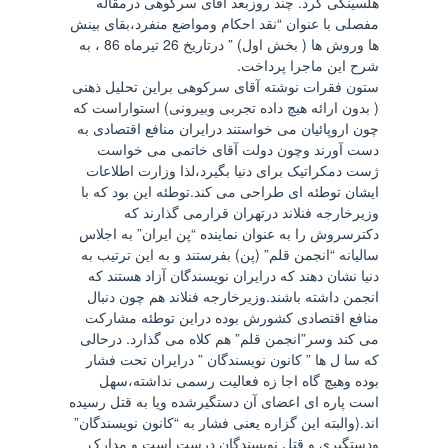
هلسینکی کرد. چند روزبعد آقای سرکوهی درمقاله
مفصلی با عنوان “نقد احکام ومواضع منفرد،بقای بینش
ها وروش ها ( بخش اول) ” درتاریخ 26 تیرماه 86 ، به
شرح این ماجرا پرداخت.
ستون فقرات نوشته آقای سرکوهی براین تحلیل ذهنی
( بدون ارائه هیچ داده تجربی وبیرونی) استواراست که
چون اروپائیان می خواستند درایران منافع اقتصادی به
دست آورند وچون دولت آقای خاتمی می خواست
ژست دمکراتیک برای دنیا بگیرد،لذا وزارت اطلاعات
ایشان توطئه ای طراحی می کند.توطئه این بود که با
وزیرخارجه فنلاند درتهران قرارمی گذارند که
دکترسروش را به عنوان نماینده “پن ایران” به اجلاس
سالیانه “انجمن قلم” (پن) بفرستند و به این ترتیب به
دنیا نشان دهند که درایران نویسندگان آزاد هستند که
انجمن داشته باشند.وزیرخارجه فنلاند هم چون دنبال
منافع اقتصادی کشورش بوده دراین توطئه مشارکت
می کند وسر”انجمن قلم” هم کلاه می گذارد. درحالی
که سا ل ها ” کانون نویسندگان ” درایران تحت فشار
بوده وهیچ گاه اجا زه فعالیت رسمی نداشته،سهل
است پاره ای اعضای آن دستگیرشده ویا به قتل رسیده
اند.(والبته این گزاره یعنی فشار به “کانون نویسندگان”
ودستگیری و قتل نویسندگان درست است و مدارک