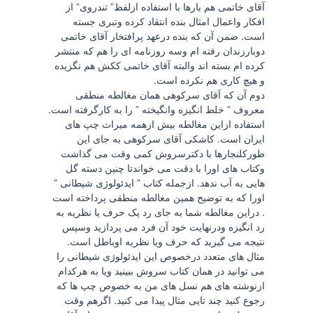
آقای خاتمی هم بارها با استفاده ازلفظ” تندروی” از
افکار واعمال امثال بنده انتقاد کرده وتبری جسته
است. ضمن آن که بنده درعهد پرافتخار آقای خاتمی
دوبارزندان رفته ام وسه روزنامه ای را هم که منتشر
کرده ام بسته اند والبته آقای خاتمی ککش هم نگزیده
و هیچ کاری هم نکرده است.
دوم آن که آقای سرکوهی همان مغالطه منطقی
معروف ” خلط انگیزه وانگیخته ” را به کارگرفته است.
استفاده ازاین مغالطه بیش ازهمه میراث چپ های
ایران است. کاشکی آقای سرکوهی به جای این
طورکلنجارها با دکترسروش کمی وقت می گذاشت
وکتاب های اورا با دقت می خواندتا چنین دسته گل
هایی به آب ندهد. ازجمله کتاب ” ایدئولوژی شیطانی ”
اورا که به توضیح همین مغالطه منطقی پرداخته است
. دراین مغالطه شما به جای رد یک حرف یا نظریه به
رد انگیزه ودرنهایت خود آن فرد می پردازید وسپس
نتیجه می گیرید که حرف ویا نظریه اوباطل است.
مثال های متعدد درخصوص این ایدئولوژی شیطانی را
می توانید در همان کتاب سروش ببینید ویا به هرکدام
ازنوشته های هم نسل های من به خصوص چپ ها که
رجوع کنید چند تایی مثال پیدا می کنید. اگرهم وقت