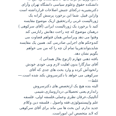
دانشکده حقوق وعلوم سیاسی دانشگاه تهران وآرای
دکتربشیریه درکجای جنبش اصلاحات قرارداشته است
وازاین قبیل. شما این برخورد پرسش گرانه یک
ژورنالیست غربی رادرتحقیق ازیک موضوع مقایسه
کنید با برخورد یک ژورنالیست ایرانی (آقای سرکوهی )
درهمان موضوع که چه راحت دهانش رابازمی کند
وفتوا می دهد وبراساس همان فتواهم قضاوت می
کندوحکم های اجرایی صادرمی کند. همین یک مقایسه
شایدبتواندتقریبا تمام آن چه را که من می خواهم
بگویم نشان دهد.
بافته ذهنی چهارم (ازنوع بقال همدانی )،
آقای سازگارا بدون اهلیت لازم وبی خودی خودش
رانخودآش کرده و وارد بحث های جدی که آقای
سرکوهی می خواهد با دکترسروش بکند شده است.—
غلط—
البته بنده هیچ یک ازتخصص های دکترسروش
راندارم.یعنی تحصیلاتی درداروسازی،شیمی
آنالیتیک،عرفان نظری وعملی،فلسفه اولی، فلسفه
علم واپیستمولوژی،فقه واصول ، فلسفه دین وکلام
جدید ندارم. این بحث ها می ماند برای آقای سرکوهی
که لابد متخصص این اموراست.