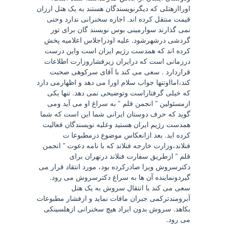
اوراازهتلی که دیگرنویسندگان هستند به یک هتل ارزان
قیمت منتقل کرده اند. اجازه سخنرانی ندارد وحتی
نمی گذارند سوارمینی بوس نویسند گان برای تور
گردشی درشهرشود. علیه اودراجلاس اعلامیه پخش
کرده اند که همدست رژیم ایران است واین درست
درزمانی است که درایران زیرفشاروزارت اطلاعات
قراردارد . سعی می کند با آقای سرکوهی صحبت
کند،امااوتنها جواب سلام اورا می دهد و اظهارمی دارد
که خیلی گرفتاراست وتوضیحی نمی دهد. تنها یکی
ازمسئولین ” انجمن قلم ” به سراغ او می آید ومی
گوید که حرف دوستان ایرانی شما این است که شما
همدست رژیم ایران هستید وعلیه نویسندگان فعالیت
کرده اید. بعد ازانعکاس موضوع درمطبوعا ت
فنلاند،وزارت خارجه فنلاند که با نامه دعوت ” انجمن
قلم ” ازطریق سفارت فنلاند درتهران برای
دکترسروش ویزا صادرکرده بود، مورد انتقاد قرار می
گیردونماینده آن ها به سراغ دکترسروش می رود.
سعی می کند با انتقال سروش به یک هتل
آبرومندترکمی جبران مافات نماید و ازفشار مطبوعات
بکاهد. سروش بدون ایراد هیچ سخنرانی ازهلسینکی
می رود.