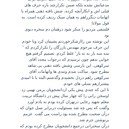
مدعیاتش نشده بلکه ضمن تکرارچند باره حرف های
قبلی اش و انکارآنچه کرده، شش بافته ذهنی همراه با
اتهامات دیگرراهم به همان سبک ردیف کرده است. به
قول مولانا:
فلسفی مردیو را منکر شود درهمان دم سخره دیوی
بود
این نوشته من راازشکرخوردنم پشیمان کرد وبا خودم
این حرف مرحوم مهندس بازرگان را تکرارکردم که ”
سه سه بار به نه بار” غلط کردم. تصمیم گرفتم هیچ
جوابی ندهم چون ترسیدم که درجواب مجدد آقای
سرکوهی، این بارسی وشش بافته ذهنی بی شاهد
مطرح شود. ساکت شدم وتندی ها واتهامات آقای
سرکوهی راهم دردل بخشیدم وگذشتم،البته با نا امیدی
بیشترازهم نسلی های خودم.
تا این که چندی پیش یکی ازدانشجویان برمن نهیبی زد.
اوسخن رانی را که چهار سال پیش در دانشگاه تربیت
معلم شهید رجایی درتهران کرده بودم به یادم آورد
وگفت که پس چه شد مسئولیت دربرابر نسل جوان که
درآن صحبت مطرح شده بود.راست می گفت. عزمم
برنوشتن جزم شد.
درآن سخنرانی درجمع دانشجویان مطرح کرده بودم که