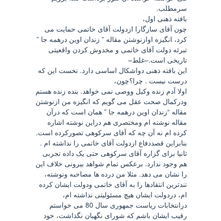
سرمطلب.
بافته ذهنی اول،
چون آقای سازگارا ازدولت آقای خاتمی حمایت می
کرد، انگیزه اوازنوشتن مقاله ” زندان اوین درهمه جا ”
تبرئه دولت آقای خاتمی و مخدوش کردن واقعیتی
تاریخی است.–غلط–
این بافته ذهنی دواشکال اساسی دارد. نخست این که
درست نیست . چرا؟چون،
اولا آدم زنده وکیل ووصی نمی خواهد. بنده زنده هستم
ودرکمال صحت عقل می گویم که انگیزه من ازنوشتن
مقاله “زندان اوین درهمه جا ” همان است که درآن
مقاله نوشته ام ومختصری هم دراین نوشته اشاره
کرده ام نه آن چه که آقای سرکوهی تصورکرده است.
بنابراین قصددفاع ازدولت آقای خاتمی را نداشته ام .
ثانیا برای گزاره آقای سرکوهی حتی یک داده تجربی
هم وجود ندارد. برعکس تمام شواهد بیرونی خلاف این
را نشان می دهد. مثلا من درده ها مصاحبه ونوشته،
تندترین انتقادها را به آقای خاتمی ودولت ایشان کرده
ام، دردولت ایشان هیچ مسئولیتی نداشته ام،
درانتخابات ریاست جمهوری سال 80 می خواستم
رقیب ایشان باشم که شورای نگهبان نگذاشت، خود