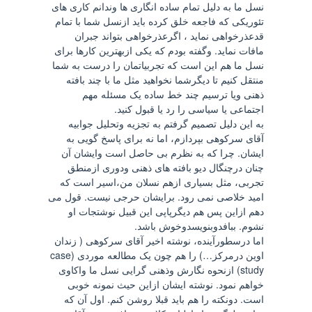
نسل ما به دلیل تمام ساده انگاری ها وندانم کاری های
تئوریکی که فاجعه خلق کرده باید ازنسل شما با تمام
قدعذرخواهی نماید ، اگرعذرخواهی بتواند جبران
مافات نماید. وگفته بودم که یکی ازبهترین کارها برای
نسل ما هم این است که تجربیاتمان را درست به شما
منتقل کنیم تا دیگرشما نخواهید مثل ما با چند بافته
ذهنی ویا ترسیم چند خط ساده یک مسئله مهم
اجتماعی یا سیاسی را رد یا قبول کنید.
به این دلیل تصمیم گرفتم به تجزیه وتحلیل جوابیه
آقای سرکوهی بپردازم، اما نه برای پاسخ گویی به
ایشان. چرا که به نظرم بی حاصل است وایشان آن
چنان درچنگال دیو بافته های ذهنی ودوری ازمنطق
تجربی، مثل بسیاری ازهم نسلان من،اسیر است که
امید خلاصی نمی رود. برایشان حرجی نیست. قول می
دهم ازاین پس هم دیگرپاپی این قبیل نوشتجات او
نشوم. ببافدوبنویسدوخوش باشد.
اما درسطورآینده، نوشته اخیر آقای سرکوهی ( زندان
اوین درمرکز…) را هم چون یک مطالعه موردی (case
study) ازنحوه نگارش وذهنی گرایی نسل ما واکاوی
خواهم نمود. نوشته ایشان ازاین حیث نمونه خوبی
است. دونکته را هم باید قبلا روشن کنم. اول آن که