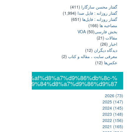
گفتار محسن سازگارا
(411)
گفتار روزانه : فایل‌ صدا
(1,994)
گفتار روزانه : فایل‌ها
(651)
مصاحبه ها
(166)
بخش فارسیVOA
(50)
مقالات
(21)
اخبار
(26)
دیدگاه دیگران
(12)
معرفی سایت ، مقاله و کتاب
(2)
عکس‌ها
(12)
%db%8c%da%af%d8%a7%d9%86%db%8c-
%d8%a7%d9%84%d8%a7%d9%86%d9%87
2026
(73)
2025
(147)
2024
(145)
2023
(148)
2022
(156)
2021
(165)