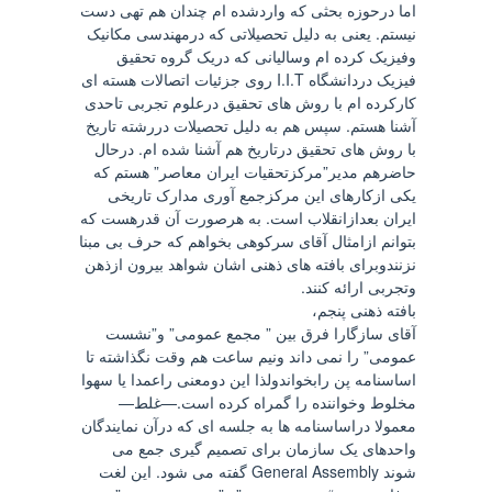
اما درحوزه بحثی که واردشده ام چندان هم تهی دست
نیستم. یعنی به دلیل تحصیلاتی که درمهندسی مکانیک
وفیزیک کرده ام وسالیانی که دریک گروه تحقیق
فیزیک دردانشگاه I.I.T روی جزئیات اتصالات هسته ای
کارکرده ام با روش های تحقیق درعلوم تجربی تاحدی
آشنا هستم. سپس هم به دلیل تحصیلات دررشته تاریخ
با روش های تحقیق درتاریخ هم آشنا شده ام. درحال
حاضرهم مدیر”مرکزتحقیات ایران معاصر” هستم که
یکی ازکارهای این مرکزجمع آوری مدارک تاریخی
ایران بعدازانقلاب است. به هرصورت آن قدرهست که
بتوانم ازامثال آقای سرکوهی بخواهم که حرف بی مبنا
نزنندوبرای بافته های ذهنی اشان شواهد بیرون ازذهن
وتجربی ارائه کنند.
بافته ذهنی پنجم،
آقای سازگارا فرق بین ” مجمع عمومی” و”نشست
عمومی” را نمی داند ونیم ساعت هم وقت نگذاشته تا
اساسنامه پن رابخواندولذا این دومعنی راعمدا یا سهوا
مخلوط وخواننده را گمراه کرده است.—غلط—
معمولا دراساسنامه ها به جلسه ای که درآن نمایندگان
واحدهای یک سازمان برای تصمیم گیری جمع می
شوند General Assembly گفته می شود. این لغت