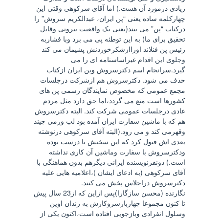
زیادی درمورد آن هست.) اما آقای سرکوهی وقتی این
چهارکلمه ساده یعنی “پن ایران، عبدالکریم سروش” را
درکتاب “پن” می بیند(یعنی یک واقعیت بیرونی وقابل
تحقیق برای ما) به این توطئه پی می برد وبا فشاربه
رئیس پن فنلاند اوراازشکرخوردنش پشیمان می کند
وجلوی این اقدام غیراساسنامه ای را می
گیرد.سرانجام اسم دکترسروش وپن ایران ازکتاب
حذف می شود. دکترسروش هم ازشرکت درجلسات
مجمع عمومی که مخصوص نمایندگان رسمی پن های
کشورها است منع می گردد،اما حق دارد مثل مردم
عادی درجلسات عمومی شرکت کند. البته دکترسروش
هم که با ماشین سفارت ایران آمده بود لب ورمی چیند
وقهرمی کند و می رود.(البته آقای سرکوهی درنوشته
بعدی اش قبول کرد که این سخنش نا درست بوده
ودکترسروش با سفارت وماشین آن کاری نداشته
است.) دونفرنویسنده ایرانی دیگرهم بدون هماهنگی با
آقای سرکوهی (به ادعای ایشان )،اعلامیه هایی علیه
دکترسروش دراجلاس پخش می کنند.
نگارنده (محسن سازگارا)پس ازاین که از23 سال پیش
تا کنون مجموعا چهاربارسروکارش به زندان اوین
وسلول انفرادی وبازجویی افتاده است،اکنون یکی از