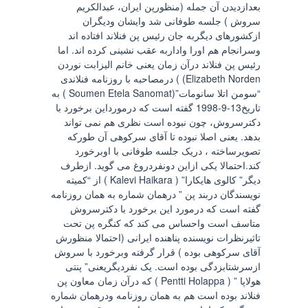
بعدازدیدن آن جمله (منظورپن ایران، عبدالکریم
سروش ) جلسه طوفانی شد وایشان ودیگران
ازکشورهای دیگربه جان رئیس پن فنلاند افتاده اند
وسرانجام هم اورا واداربه عقب نشینی کرده اند. اما
رئیس پن فنلاند درآن زمان یعنی خانم الیزابت نوردن
Elizabeth Norden) ) درمصاحبه با روزنامه فنلاندی
“سومن اتلا سانومات”(Soumen Etela Sanomat ) به
تاریخ13-9-1998 گفته است که درمورداین برخورد با
دکترسروش، چون نبوده است نظری هم نمی تواند
بدهد. یعنی اصلا نبوده تا آقای سرکوهی آن طورکه
تصویرساخته ، دریک جلسه طوفانی با اوبرخورد
کند.احتمالا یکی ازاین دونفردروغ می گوید. ازطرف
دیگر” کالوی هایکارا” ( Kalevi Haikara ) از “کمیته
نویسندگان دربند پن ” درهمان شماره به همان روزنامه
گفته است که درمورد این برخورد با دکترسروش
متاسف است واحساس می کند که کنگره پن تحت
تاثیرنظرات نویسنده پناهنده ایرانی (احتمالا منظورش
آقای سرکوهی بوده ) قرار گرفته وبرخورد با سروش
ازسرشتابزدگی بوده است. یک نفردیگریعنی” پنتی
هولاپا ” ( Pentti Holappa ) که درآن زمان معاون پن
فنلاند بوده است هم به همان روزنامه ودرهمان شماره