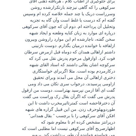
برای جلوگیری از اطناب کلام ، هربافته ذهنی آقای
سرکوهی را که گاهی نیزچند بارتکرارشده روشن
وسرراست دریک یا چند جمله خلاصه کرده ام وسپس
گفته ام که درست یا غلط است وآن گاه به تجزیه
وتحلیل آن پرداخته ام. دوم آن که چون آقای سرکوهی
درپاره ای موارد به زبان کنایه وطعنه و ایجاد شبهه
سخن گفته، ناچارشده ام این موارد راروشن وبیرون
ازلفافه با خواننده درمیان بگذارم. دوست نازنینی
داشتم ازاهالی همدان که دوماه قبل ازمرض سرطان
فوت کرد. اوازقول مرحوم پدرش نقل می کرد که
سرکوچه اشان بقالی داشتند که استاد القای شبهه
درکارمردم بوده است. مثلا اگربرای خواستگاری
دختری ازاهالی آن محل می آمدند وبرای تحقیق
ازاومی پرسیدند، درجواب سری تکان می داد ومی
گفت ای آقا ازمن نپرسید بهتراست. دوست من ازقول
پدرش می گفت که اگرآن بقال رک وراست می گفت
آن دخترفاحشه است کمترتاثیرمخرب داشت تا این
طوردوپهلوحرف زدن. من این قبیل گزاره های شبهه
افکن آقای سرکوهی را با برچسب ” بقال همدانی”
درپرانتز مشخص کرده ام تا معلوم شود که
اظهارصریح آقای سرکوهی نیست اما مطلبی است که
می خواسته خواننده آن طور برداشت کند. برویم