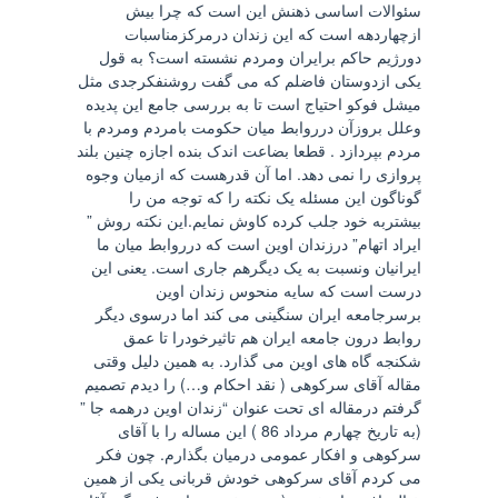
سئوالات اساسی ذهنش این است که چرا بیش
ازچهاردهه است که این زندان درمرکزمناسبات
دورژیم حاکم برایران ومردم نشسته است؟ به قول
یکی ازدوستان فاضلم که می گفت روشنفکرجدی مثل
میشل فوکو احتیاج است تا به بررسی جامع این پدیده
وعلل بروزآن درروابط میان حکومت بامردم ومردم با
مردم بپردازد . قطعا بضاعت اندک بنده اجازه چنین بلند
پروازی را نمی دهد. اما آن قدرهست که ازمیان وجوه
گوناگون این مسئله یک نکته را که توجه من را
بیشتربه خود جلب کرده کاوش نمایم.این نکته روش ”
ایراد اتهام” درزندان اوین است که درروابط میان ما
ایرانیان ونسبت به یک دیگرهم جاری است. یعنی این
درست است که سایه منحوس زندان اوین
برسرجامعه ایران سنگینی می کند اما درسوی دیگر
روابط درون جامعه ایران هم تاثیرخودرا تا عمق
شکنجه گاه های اوین می گذارد. به همین دلیل وقتی
مقاله آقای سرکوهی ( نقد احکام و…) را دیدم تصمیم
گرفتم درمقاله ای تحت عنوان “زندان اوین درهمه جا ”
(به تاریخ چهارم مرداد 86 ) این مساله را با آقای
سرکوهی و افکار عمومی درمیان بگذارم. چون فکر
می کردم آقای سرکوهی خودش قربانی یکی از همین