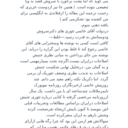
می گوید که اما پشت برخورد با سروش قصد بد ویا
تبعیضی نبوده است. ( همین جا نیز ازدوست عزیزی که
زحمت ترجمه این مقاله را ازفنلاندی به انگلیسی برای
من کشیده بود تشکرمی کنم.)
بافته ذهنی سوم،
دردولت آقای خاتمی تئوری های دکترسروش
ودوستانش به قدرت رسید.—غلط—
کافی است کسی به نوشته ها وسخنرانی های آقای
خاتمی رجوع کند تا غلط بودن این گزاره را دریابد. این
نوشته من جای پرداختن به مبانی نظری جنبش
اصلاحات درایران نیست.اگرچه بحث بسیارمهمی است
و به گمان من، درتحلیل نهایی شکست جنبش
اصلاحات به تذبذب نظری وضعف تئوریک آن برمی
گردد. اما ذکریک نکته راهم مفید می دانم. چند
روزپیش خانمی ازخبرنگاران روزنامه نیویورک
تایمزملاقات چندساعته ای با من داشت. یک سال
ازروزنامه مرخصی گرفته تا کتابی درباره تئوری جنبش
اصلاحات درایران براساس مطالعات وتجربیات قبلی
اش بنویسد.تا کنون بابیش ازپنجاه نفرصحبت کرده
وشش بارهم به ایران سفرکرده است.
سوالاتش هم ازمن این بود که چرا رگه هایی ازآرای
دکترداوری درحرف های خاتمی هست ویا این که