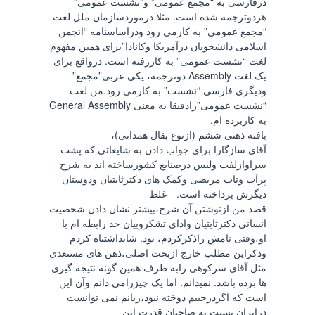
درفارسی به “مجمع عمومی” و”نشست عمومی”
هردوترجمه شده است. مثلا درموردسازمان ملل لغت
“مجمع عمومی” به کارمی رود ودراساسنامه “انجمن
اسلامی دانشجویان درآمریکا وکانادا”برای همین مفهوم
لغت “نشست عمومی” به کاررفته است. درواقع برای
یک لغت Assembly دوترجمه، یکی عربی”مجمع”
ودیگری فارسی “نشست” به کارمی رود.من لغت
“نشست عمومی”رادقیقا به معنی General Assembly
به کاربرده ام.
بافته ذهنی ششم (ازنوع بقال همدانی)،
آقای سازگارا برای جواب دادن به شایعاتی که پشت
سراوازلفت ولیس درصنایع کشورساخته اند به شرح
پرآب وتاب مریضی وکمک های دکترثابتیان ودوستان
دیگرش پرداخته است.—غلط—
قصد من ازنوشتن آن شرح،بیشتر نشان دادن شخصیت
انسانی دکترثابتیان وادای تشکروبیان حد رابطه ام با
او،وقتی نامش راذکرکردم، بود. شایداشتباه کردم
وذکراین مطلب خارج ازبحث اصلی،ذهن های مستعدی
مثل آقای سرکوهی رابه طرف همین گونه نتیجه گیری
ها برده باشد. نمیدانم. اما یک چیزرامی دانم وآن این
است که اگردرجیبم دوخته نبود،زبانم نمی توانست
درایران نسبت به صاحبان قدرت این