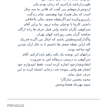
طوردرازباشد.بارآخری که زندان بودم،یکی
ازدونفربازجوهایم می گفت که فلانی ما سه سال
است که مثل همزاد توبا توهستیم. تمام زندگیت
رازیروروکرده ایم.اگرنقطه ضعف مالی یااخلاقی
داشتی کارما با توخیلی ساده تربود. بنا براین آقای
سرکوهی نگران نباشند واین قبیل حرف ها رابه ارگان
شکنجه گران یعنی روزنامه کیهان تهران
واگذارکنندومطمئن باشند که امثال من اگربه قدریک
کاه ازاین نقطه ضعف ها داشتیم تا به حال ازآن چندین
کوه ساخته بودند.
درانتهای این نوشته یک نکته راهم بایدذکرکنم. آقای
سرکوهی به درستی درمقاله اش به ضرورت
انتقادونقدازخود اشاره کرده است. فقط امیدوارم خود
ایشان هم وقتی متوجه شد درجایی اشتباه کرده به این
حرف عمل نماید.
محمد محسن سازگارا
سوم مهرماه هشتادوشش
Post
PREVIOUS