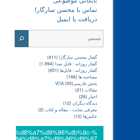
تماس با محسن سازگارا
دریافت با ایمیل
Search
گفتار محسن سازگارا
(411)
گفتار روزانه : فایل‌ صدا
(1,994)
گفتار روزانه : فایل‌ها
(651)
مصاحبه ها
(166)
بخش فارسیVOA
(50)
مقالات
(21)
اخبار
(26)
دیدگاه دیگران
(12)
معرفی سایت ، مقاله و کتاب
(2)
عکس‌ها
(12)
da%af%d8%a7%d9%86%db%8c-
%d9%84%d8%a7%d9%86%d9%87