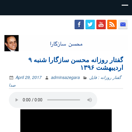
محسن
سازگارا
گفتار روزانه محسن سازگارا شنبه ۹
اردیبهشت ۱۳۹۶
گفتار روزانه : فایل‌
adminsazegara
April 29, 2017
صدا