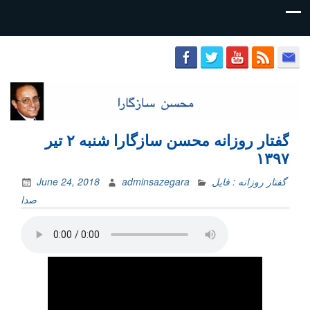
محسن
سازگارا
گفتار روزانه محسن سازگارا شنبه ۲ تیر
۱۳۹۷
گفتار روزانه : فایل‌
adminsazegara
June 24, 2018
صدا