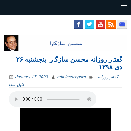
محسن
سازگارا
گفتار روزانه محسن سازگارا پنجشنبه ۲۶
دی ۱۳۹۸
گفتار روزانه :
adminsazegara
January 17, 2020
فایل‌ صدا