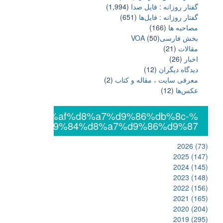
گفتار روزانه : فایل‌ صدا
(1,994)
گفتار روزانه : فایل‌ها
(651)
مصاحبه ها
(166)
بخش فارسیVOA
(50)
مقالات
(21)
اخبار
(26)
دیدگاه دیگران
(12)
معرفی سایت ، مقاله و کتاب
(2)
عکس‌ها
(12)
%db%8c%da%af%d8%a7%d9%86%db%8c-
%d8%a7%d9%84%d8%a7%d9%86%d9%87
2026
(73)
2025
(147)
2024
(145)
2023
(148)
2022
(156)
2021
(165)
2020
(204)
2019
(295)