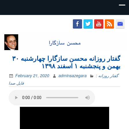
محسن
سازگارا
گفتار روزانه محسن سازگارا چهارشنبه ۳۰
بهمن و پنجشنبه ۱ اسفند ۱۳۹۸
گفتار روزانه :
adminsazegara
February 21, 2020
فایل‌ صدا