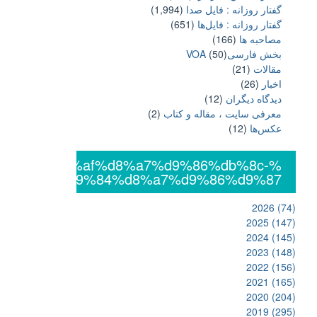
گفتار روزانه : فایل‌ صدا
(1,994)
گفتار روزانه : فایل‌ها
(651)
مصاحبه ها
(166)
بخش فارسیVOA
(50)
مقالات
(21)
اخبار
(26)
دیدگاه دیگران
(12)
معرفی سایت ، مقاله و کتاب
(2)
عکس‌ها
(12)
%db%8c%da%af%d8%a7%d9%86%db%8c-
%d8%a7%d9%84%d8%a7%d9%86%d9%87
2026
(74)
2025
(147)
2024
(145)
2023
(148)
2022
(156)
2021
(165)
2020
(204)
2019
(295)