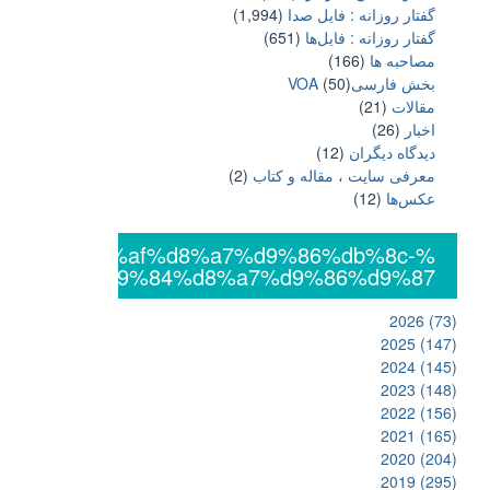
گفتار روزانه : فایل‌ صدا
(1,994)
گفتار روزانه : فایل‌ها
(651)
مصاحبه ها
(166)
بخش فارسیVOA
(50)
مقالات
(21)
اخبار
(26)
دیدگاه دیگران
(12)
معرفی سایت ، مقاله و کتاب
(2)
عکس‌ها
(12)
%db%8c%da%af%d8%a7%d9%86%db%8c-
%d8%a7%d9%84%d8%a7%d9%86%d9%87
2026
(73)
2025
(147)
2024
(145)
2023
(148)
2022
(156)
2021
(165)
2020
(204)
2019
(295)