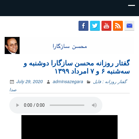
محسن
سازگارا
گفتار روزانه محسن سازگارا دوشنبه و
سه‌شنبه ۶ و ۷ امرداد ۱۳۹۹
گفتار روزانه : فایل‌
adminsazegara
July 29, 2020
صدا