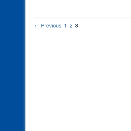
-
Posts
Page
Page
Page
← Previous
1
2
3
pagination