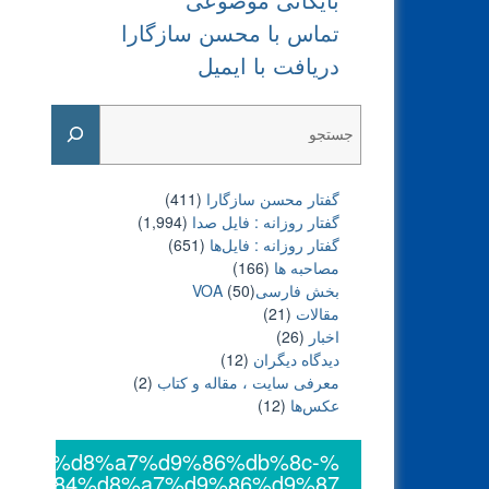
تماس با محسن سازگارا
دریافت با ایمیل
Search
گفتار محسن سازگارا
(411)
گفتار روزانه : فایل‌ صدا
(1,994)
گفتار روزانه : فایل‌ها
(651)
مصاحبه ها
(166)
بخش فارسیVOA
(50)
مقالات
(21)
اخبار
(26)
دیدگاه دیگران
(12)
معرفی سایت ، مقاله و کتاب
(2)
عکس‌ها
(12)
da%af%d8%a7%d9%86%db%8c-
%d9%84%d8%a7%d9%86%d9%87