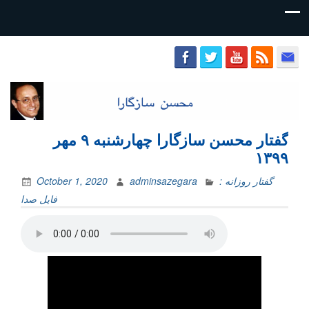
محسن
سازگارا
گفتار محسن سازگارا چهارشنبه ۹ مهر
۱۳۹۹
گفتار روزانه :
adminsazegara
October 1, 2020
فایل‌ صدا