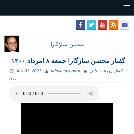
محسن
سازگارا
گفتار محسن سازگارا جمعه ۸ امرداد ۱۴۰۰
گفتار روزانه : فایل‌
adminsazegara
July 31, 2021
صدا