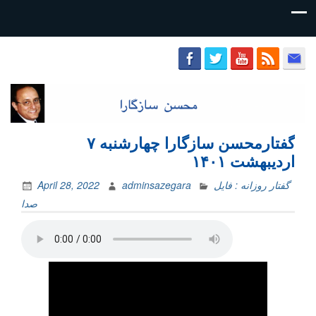
محسن
سازگارا
گفتارمحسن سازگارا چهارشنبه ۷
اردیبهشت ۱۴۰۱
گفتار روزانه : فایل‌
adminsazegara
April 28, 2022
صدا