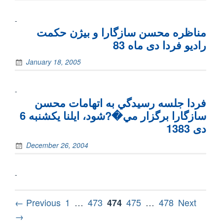
-
مناظره محسن سازگارا و بيژن حکمت
رادیو فردا دی ماه 83
January 18, 2005
-
فردا جلسه رسيدگي به اتهامات محسن
سازگارا برگزار مي‌�?شود، ايلنا یکشنبه 6
دی 1383
December 26, 2004
-
Posts
Page
Page
Page
Page
Page
← Previous
1
…
473
475
…
478
Next
474
pagination
→