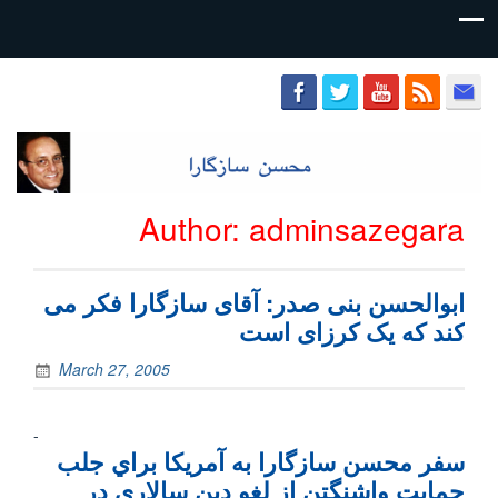
محسن
سازگارا
Author:
adminsazegara
ابوالحسن بنی صدر: آقای سازگارا فکر می
کند که یک کرزای است
March 27, 2005
-
سفر محسن سازگارا به آمريكا براي جلب
حمايت واشنگتن از لغو دين سالاري در